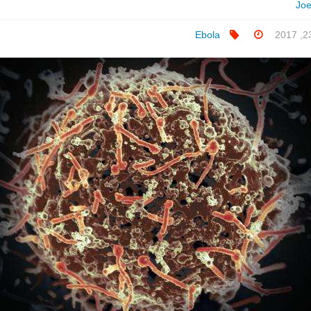
Jo
Ebola