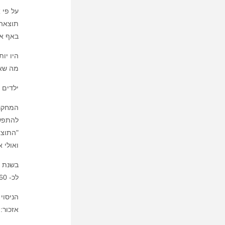
על פי ארגון הבריאות העול
תוצאה 
באף אח
היו יו
מה שאו
ילדים 
המחקר 
להתפשט
ואולי 
לכ- 60 אחוזים היו בעיות ראייה וכ 25 אחוזים קשיי שמיעה.
הניסוי
אזכור: