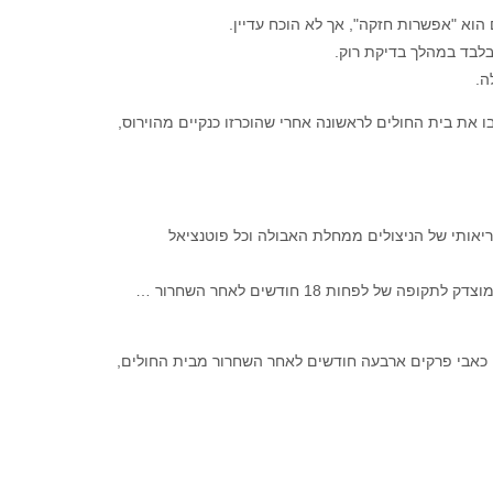
לבד במהלך בדיקת רוק.
ה.
 את בית החולים לראשונה אחרי שהוכרזו כנקיים מהוירוס,
יאותי של הניצולים ממחלת האבולה וכל פוטנציאל
"התוצאות שלנו מעידות כי מעקב צמוד של חולים המחלימים ממחלה זו עשוי להיות מוצדק לתקופה של לפחות 18 חודשים לאחר השחרור …
 בסיירה לאונה כמעט 80 אחוז מתוך 277 ניצולים, חווה כאבי פרקים ארבעה חודשים לאחר השחרור מבית החולים,