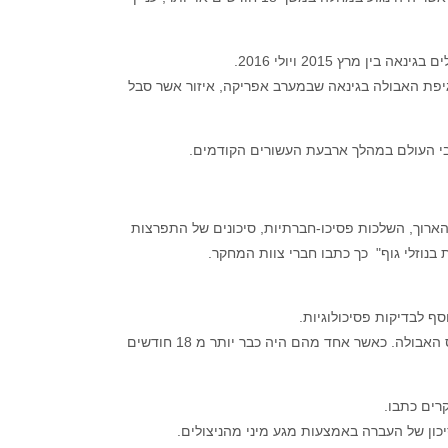
ה יצגה 74 אחוזים מניצולי המחלה בתקופה שבין שנת 2013 ל 2016 במגיפת האבולה בגינאה שבמערב אפריקה, איזור אשר סבל
ארוך, השלכות פסיכו-חברתיות, סיכונים של התפרצות
סף לבדיקות פסיכולוגיות.
עשרה ניצולים ממין זכר אשר נתנו דגימות זרע, נבדקו והתקבלה תוצאה חיובית לוירוס האבולה. כאשר אחד מהם היה כבר יותר מ 18 חודשים
רים כתבו.
כון של העברה באמצעות מגע מיני מהניצולים.