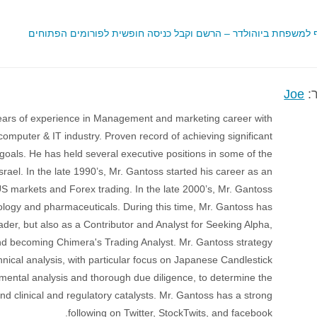
למשפחת ביוהולדר – הרשם וקבל כניסה חופשית לפורומים הפתוחים
:
Joe
ears of experience in Management and marketing career with
omputer & IT industry. Proven record of achieving significant
oals. He has held several executive positions in some of the
rael. In the late 1990’s, Mr. Gantoss started his career as an
e US markets and Forex trading. In the late 2000’s, Mr. Gantoss
hnology and pharmaceuticals. During this time, Mr. Gantoss has
rader, but also as a Contributor and Analyst for Seeking Alpha,
d becoming Chimera's Trading Analyst. Mr. Gantoss strategy
hnical analysis, with particular focus on Japanese Candlestick
ental analysis and thorough due diligence, to determine the
und clinical and regulatory catalysts. Mr. Gantoss has a strong
following on Twitter, StockTwits, and facebook.