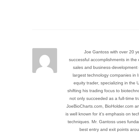
Joe Gantoss with over 20 y
successful accomplishments in the c
sales and business-development g
largest technology companies in Is
equity trader, specializing in th
shifting his trading focus to biotec
not only succeeded as a full-time t
JoeBioCharts.com, BioHolder.com an
is well known for it’s emphasis on tec
techniques. Mr. Gantoss uses fundam
best entry and exit points aro