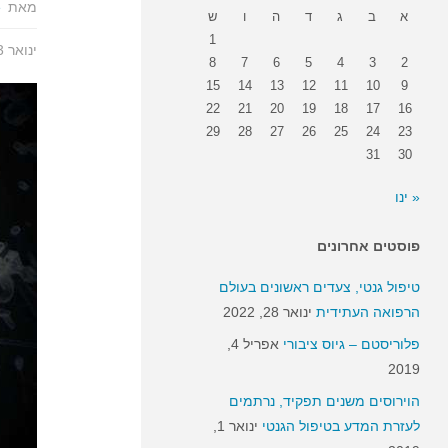
מאת
e
א
ב
ג
ד
ה
ו
ש
1
ינואר 23, 2017
8
7
6
5
4
3
2
15
14
13
12
11
10
9
22
21
20
19
18
17
16
29
28
27
26
25
24
23
31
30
« ינו
פוסטים אחרונים
טיפול גנטי, צעדים ראשונים בעולם
הרפואה העתידית
ינואר 28, 2022
פלוריסטם – גיוס ציבורי
אפריל 4,
2019
הוירוסים משנים תפקיד, נרתמים
לעזרת המדע בטיפול הגנטי
ינואר 1,