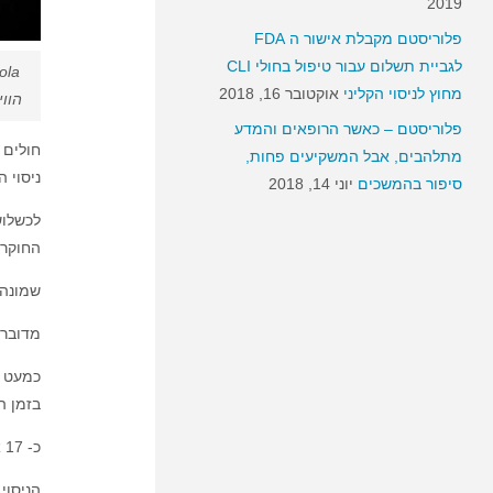
2019
פלוריסטם מקבלת אישור ה FDA
לגביית תשלום עבור טיפול בחולי CLI
מחוץ לניסוי הקליני
אוקטובר 16, 2018
הווירוס בוד
פלוריסטם – כאשר הרופאים והמדע
חולים 
מתלהבים, אבל המשקיעים פחות,
ניסוי 
סיפור בהמשכים
יוני 14, 2018
לכשלוש
החוקרי
שמונה עש
מדובר 
בזמן ה
כ- 17 אחוזים היו סימפטומים של דיכאון.