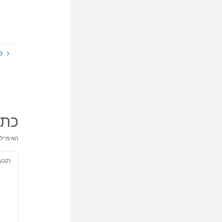
ס
כתי
האימייל 