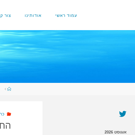
עמוד ראשי
אודותינו
צור ק
כ
כתב
החו
אוגוסט 2026