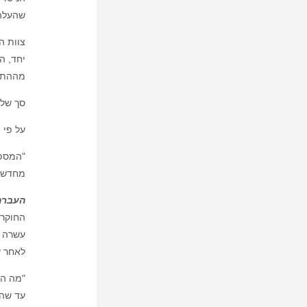
שהעלה 
צוות החוקרים גייסו 802 ניצולי אבולה 
מההתפרצו
סך של 11,300 בני אדם מתו בגינאה, ליבריה וסיירה לאון, לעומת סך של 1,700 ברחבי העולם במהלך ארבעת העשורים
על פי הערכות כ 17,000
"המספר
מחדש למחלת וירוס האבולה
העברה
החוקרי
לאחר ש
"מה הי
עד שהז