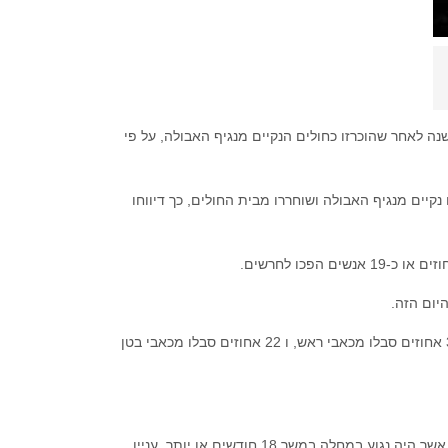
ה לאחר שהוכרזו כחולים הנקיים מנגיף האבולה, על פי
קיים מנגיף האבולה ושוחררו מבית החולים, כך דיווחו
הפכו לחרשים.
יום הזה.
כמעט אחד מכל ארבעה משתתפים, נאמר במחקר, סבל מכאבי פרקים ושרירים, ו 35 אחוזים סבלו מכאבי ראש, ו 22 אחוזים סבלו מכאבי בטן
הניסוי גם אישר את ההערכות הקודמות כי נגיף האבולה יכול להישאר בזרע של הגבר אשר היה נגוע במחלה במשך 18 חודשים או יותר, עניין