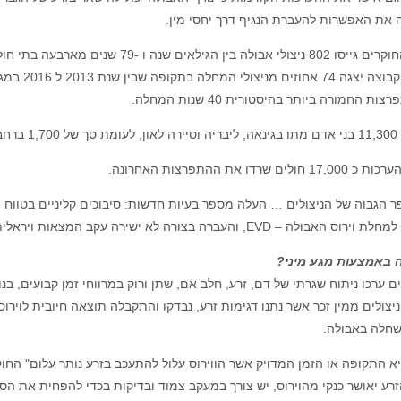
את האפשרות להעברת הנגיף דרך יחסי מין.
בין הגילאים שנה ו -79 שנים מארבעה בתי חולים בגינאה בין מרץ 2015 ויולי 2016.
יחד, הקבוצ
ת החמורה ביותר בהיסטורית 40 שנות המחלה.
 הקודמים.
 חולים שרדו את ההתפרצות האחרונה.
 הגבוה של הניצולים … העלה מספר בעיות חדשות: סיבוכים קליניים בטווח ה
 – EVD, והעברה בצורה לא ישירה עקב המצאות ויראלית בנוזלי גוף" כך כתבו חברי צוות המחקר.
 באמצעות מגע מיני?
ם ערכו ניתוח שגרתי של דם, זרע, חלב אם, שתן ורוק במרווחי זמן קבועים, בנו
חלה באבולה.
א התקופה או הזמן המדויק אשר הווירוס עלול להתעכב בזרע נותר עלום" החוק
רע יאושר כנקי מהוירוס, יש צורך במעקב צמוד ובדיקות בכדי להפחית את הסי