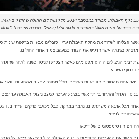
Ebola נגיף האבולה, מבודד בנובמבר 2014 מדגימות דם החולה שהושגו ב Mali.
ד על תאים Vero במעבדות Rocky Mountain. תמונה שייכת ל NIAID
אשר הצליחו לשרוד את מחלת האבולה עדיין סובלים מבעיות בריאות שונות כשנ
המתנהל בגינאה אשר הדגיש את הצורך במעקב צמוד אחרי החולים.
ת רבעי הניצולים היה סימפטומים כאשר הצטרפו לניסוי כשנה לאחר שהוגדרו נ
ם בסוף השבוע.
ר אחוז מהחולים חוו בעיות בעיניים, כולל שמונה אנשים שהתעוורו, ושני אחוזים או כ-19 אנשים 
בניסוי הגדול והארוך ביותר אשר בוצע כהערכה למצב ניצולי האבולה עד עצם ה
תגייסותם לניסוי.