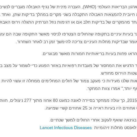
מי (WHO), העברה מינית של נגיף האבולה מגברים לנשים הוא "אפשרות חזקה", אך לא הוכח עדיין.
חיובית להמצאות האבולה התקבלה בשני מקרים במהלך בדיקות שתן, ואחד ב
ד מהמקרים של בדיקות חלב אם או דגימות נוזל הנרתיק התגלה וירוס האבול
תר בעיות עיניים בתקופה שהחולים הצטרפו לניסוי מאשר התקופה שבה הם עזבו
מר שבדיקות מחלות העיניים צריכה להימשך זמן רב לאחר השחרור.
הראו פחות בעיות בריאותיות חמורות מאשר מבוגרים.
הדגיש את המחסור של מעבדות רפואיות באזור הפגוע כדי לשמור על מצב בר
ות הוירוס מחודש.
אף יותר," אמרו צוות המחקר.
בשנת 2015, כך עולה ממחקר
 בגינאה שואף לעקוב אחרי החולים למשך שנתיים.
 לאנסט מחלות זיהומיות
Lancet Infectious Diseases