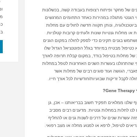
ומ
ם של מחקר ופיתוח רצופות בעבודה קשה, בכשלונות
מא
וי הגנטי מתגלה במהירות כאחד התחומים המרגשים
כמ
יוטכנולוגיה, ונותן תקווה חדשה לחולים עם מחלות
בצ
ת או מחלות גנטיות שונות ולעתים קרובות קטלניות.
שתמש בגנים תקינים כדי לספק לחולה במקום הגנים
 כטיפול מבטיח במיוחד בגלל הפוטנציאל הגדול שלו
 של מחלות בטיפול בודד, במקום קבלת תרופה לאורך
י שהתרגלנו בעשרות השנים האחרונות לטפל במחלות
אברי, הגושה ועוד סוגים רבים של מחלות אשר
לה לקבל זריקות שבועיות/חודשיות לכל אורך חייו.
?
Gene Therapy
ף שלנו ממלאים תפקיד חשוב בבריאותנו – אכן, גן
ם לנו לחלות במחלות גנטיות. מדענים רבים מסביב
זה עשרות שנים על דרכים לשנות גנים או להחליף
ריאים לטיפול, לרפא או למנוע מחלה או מצב רפואי.