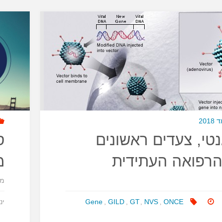
20
נטי, צעדים ראשונים
ס
הרפואה העתידית
מ
מ
ONCE
,
NVS
,
GT
,
GILD
,
Gene
ינוא