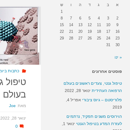
א
ב
ג
ד
ה
ו
ש
1
8
7
6
5
4
3
2
15
14
13
12
11
10
9
22
21
20
19
18
17
16
29
28
27
26
25
24
23
31
30
« ינו
כתבות ביומד 18
פוסטים אחרונים
טיפול ג
טיפול גנטי, צעדים ראשונים בעולם
הרפואה העתידית
ינואר 28, 2022
בעולם 
פלוריסטם – גיוס ציבורי
אפריל 4,
מאת
Joe
2019
הוירוסים משנים תפקיד, נרתמים
ינואר 28, 2022
לעזרת המדע בטיפול הגנטי
ינואר 1,
0