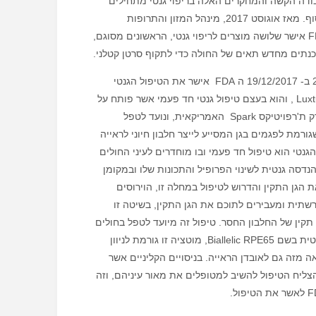
ודה הקשה והמחקרים האלה בריפוי גנטי מתחילים
להשתלם סוף סוף. מאז אוגוסט 2017, מינהל המזון והתרופות
האמריקני ה FDA אישר שלושה מוצרים לריפוי גנטי, הראשונים מסוגם,
נתים מחדש תאים של החולה כדי לתקוף סרטן קטלני.
בסוף שנת 2017 ב- 19/12/2017 ה FDA אישר את הטיפול הגנטי
לוקסטרנה Luxturna , והוא בעצם טיפול גנטי חד פעמי אשר פותח על
ידי חברת ספארק ת'רפויטיקס Spark האמריקאית, ונועד לטפל
ורמת לפגמים בגן המסייע לייצר חלבון חיוני לראייה
גנטי הוא טיפול חד פעמי ובו מוחדרים לעיני החולים
נדסה גנטית לשינוי הפרופיל והתכונות שלו ובמקומן
 הגן התקין והדרוש לטיפול במחלה זו, הוירוסים
שתית ומעבירים לתוכם את הגן התקין, בשיטה זו
תקין של החלבון החסר. טיפול זה מיועד לטפל בחולים
בעלי מוטציה גנטית בשם Biallelic RPE65, מוטציה זו גורמת לניוון
 מזה גם לאובדן הראייה. בניסויים הקליניים אשר
הצליח הטיפול להשיב למטופלים את מאור עיניהם, וזה