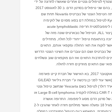
מצטרף לטיפולים גנטיים אחרים שאושרו לחרונה על ידי
ה FDA בארה"ב, בהם שני טיפולים בסרטן הדם. ב 30 לאוגוסט 2017
אישר ה FDA אתה הטיפול הגנטי של נוברטיס Novartis תחת שם
"קימריה" Kymriah לטיפול במחלת דם בסוג מסוים של לוקימיה
הנקראת לוקמיה לימפובלסטית חריפה acute lymphoblastic
leukemia או בקיצור ALL, הטיפול של נובארטיס שונה מזה של
וכה בהתאמת טיפול ייחודי לכל חולה, מתחילים
אשר לוקוח את תאי החולה ומקפאי אותם, התאים
ל נוברטיס ושם הם עוברים את השינוי הגנטי הדרוש
ים להתרבות התאים ואז הם מוקפאים שוב ונשלחים
ואי שם התאים מוזרקים חזרה לחולה.
אחריה וב- 18 לאוקטובר 2017, בא האישור של חברת קייט פארמה
KITE Pharma (אשר עוד לפני כן נרכשה ע"י חברת גיליאד GILEAD
במחיר 12 מליארד דולר) לטיפול בשם Yescarta שנחשב טיפול גנטי
מבוסס תאים או CAR-T במחלת לוקמיה Large B-cell lymphoma או
 סוג של סרטן הדם מסוג לימפומה. התרופה אושרה
לטיפול בחולים מגיל 18 ומעלה ואשר מחלתם חזרה לאחר שהגיבו ל-2
 כימותרפי, המשמש כיום כטיפול הסטנדרטי במחלה,