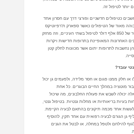
 יותר לטיפול זה.
שבים כטיפולים חדשניים ופורצי דרך עם חסרון אחד
והה מאוד של הטיפולים כאשר ספארק ת'רפיוטיקס
נתנה תווית מחיר של 850 אלף דולר לטיפול בשתי העיניים, וזה מחזק
ם האחרונות המאופיינת בתרופות חדישות ויקרות
ן נחשבות לתרופות יתום אשר מכוונות לחלק קטן
ייה.
נטי עובד?
 או חלק ממנו פגום או חסר מלידה, ולפעמים גן יכול
ור מוטציה במהלך החיים הבוגרים. כל אחת
לה יכולה לשבש את פעולת החלבונים, מה שיכול
 בעיות בריאותיות או מחלות גנטיות. בטיפול גנטי,
 לעשות אחד מכמה תיקונים בהתאם לבעיה הקיימת.
יף גן הגורם לבעיה רפואית עם אחד תקין, להוסיף
 לגוף להילחם ולטפל במחלה, או לבטל את הגנים
.