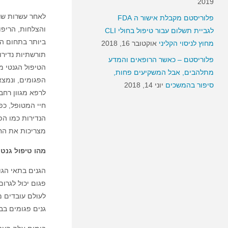
2019
לאחר עשרות שני
פלוריסטם מקבלת אישור ה FDA
והצלחות, הריפ
לגביית תשלום עבור טיפול בחולי CLI
ביותר בתחום הב
מחוץ לניסוי הקליני
אוקטובר 16, 2018
תורשתיות נדירו
פלוריסטם – כאשר הרופאים והמדע
הטיפול הגנטי מ
מתלהבים, אבל המשקיעים פחות,
הפגומים, ונמצא
סיפור בהמשכים
יוני 14, 2018
לרפא מגוון רחב
חיי המטופל, כפ
הנדירות כמו הפ
מצריכות את החו
מהו טיפול גנטי
הגנים בתאי הגו
פגום יכול לגרו
לעולם עובדים מ
גנים פגומים בב