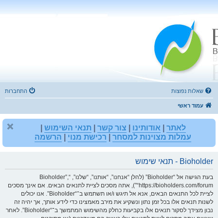
שאלות נפוצות
התחברות
עמוד ראשי
לאתר
|
אודותינו
|
צור קשר
|
תנאי השימוש
|
עמלות מצוינות למסחר
|
רכישת מנוי
|
הרשמה
Bioholder - תנאי שימוש
בעת הגישה אל “Bioholder” (להלן “אנחנו”, “אותנו”, “שלנו”, “Bioholder”,
“https://bioholders.com/forum”), אתה מסכים לציית לתנאים הבאים. אם אינך מסכים
לציית לכל התנאים הבאים, אנא אל תיגש ו/או תשתמש ב־“Bioholder”. אנו יכולים
לשנות תנאים אלו בכל זמן נתון ונשקיע את מירב מאמצינו כדי לידע אותך, אך יהיה זה
נבון מצידך לסקור תנאים אלו בקביעות כחלק מהשימוש המתמשך ב־“Bioholder”. לאחר