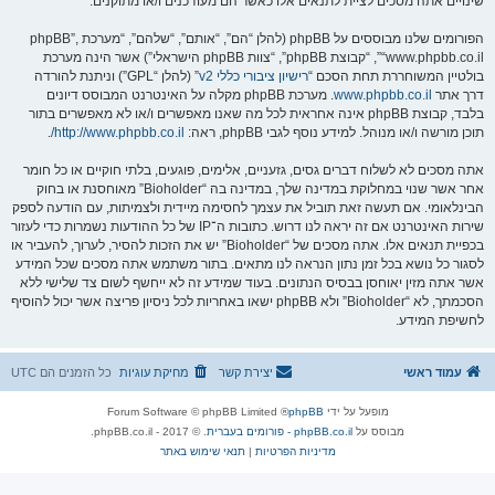
שינויים אתה מסכים לציית לתנאים אלו כאשר הם מעודכנים ו/או מתוקנים.
הפורומים שלנו מבוססים על phpBB (להלן “הם”, “אותם”, “שלהם”, “מערכת phpBB”,
“www.phpbb.co.il”, “קבוצת phpBB”, “צוות phpBB הישראלי”) אשר הינה מערכת
בולטיין המשוחררת תחת הסכם “
רישיון ציבורי כללי v2
” (להלן “GPL”) וניתנת להורדה
דרך אתר
www.phpbb.co.il
. מערכת phpBB מקלה על האינטרנט המבוסס דיונים
בלבד, קבוצת phpBB אינה אחראית לכל מה שאנו מאפשרים ו/או לא מאפשרים בתור
תוכן מורשה ו/או מנוהל. למידע נוסף לגבי phpBB, ראה:
http://www.phpbb.co.il/
.
אתה מסכים לא לשלוח דברים גסים, גזעניים, אלימים, פוגעים, בלתי חוקיים או כל חומר
אחר אשר שנוי במחלוקת במדינה שלך, במדינה בה “Bioholder” מאוחסנת או בחוק
הבינלאומי. אם תעשה זאת תוביל את עצמך לחסימה מיידית ולצמיתות, עם הודעה לספק
שירות האינטרנט אם זה יראה לנו דרוש. כתובות ה־IP של כל ההודעות נשמרות כדי לעזור
בכפיית תנאים אלו. אתה מסכים של “Bioholder” יש את הזכות להסיר, לערוך, להעביר או
לסגור כל נושא בכל זמן נתון הנראה לנו מתאים. בתור משתמש אתה מסכים שכל המידע
אשר אתה מזין יאוחסן בבסיס הנתונים. בעוד שמידע זה לא ייחשף לשום צד שלישי ללא
הסכמתך, לא “Bioholder” ולא phpBB ישאו באחריות לכל ניסיון פריצה אשר יכול להוסיף
לחשיפת המידע.
עמוד ראשי
יצירת קשר
מחיקת עוגיות
כל הזמנים הם
UTC
מופעל על ידי
phpBB
® Forum Software © phpBB Limited
מבוסס על
phpBB.co.il - פורומים בעברית
. © 2017 - phpBB.co.il.
מדיניות הפרטיות
|
תנאי שימוש באתר