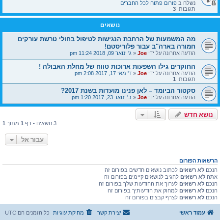
נשלח ב
פורום פתוח לכל החברים
תגובות:
3
נושאים
מה המשמעות של הרחבת הנגישות לטיפול בחולי טרשת עורקים
חמורה בארה"ב עבור פלוריסטם!
הודעה אחרונה על ידי
Joe
«
ג' ינואר 09, 2018 11:24 pm
החוקרים גילו השפעות ארוכות טווח של מחלת האבולה !
הודעה אחרונה על ידי
Joe
«
ד' מאי 17, 2017 2:08 pm
תגובות:
1
סקטור הביומד – לאן פנינו מועדות בשנת 2017?
הודעה אחרונה על ידי
Joe
«
ב' ינואר 23, 2017 1:20 pm
נושא חדש
3 נושאים • דף
1
מתוך
1
עבור אל
הרשאות הפורום
הנכם
לא רשאים
לכתוב נושאים חדשים בפורום זה
אתה
לא רשאים
להגיב לנושאים קיימים בפורום זה
הנכם
לא רשאים
לערוך את ההודעות שלך בפורום זה
הנכם
לא רשאים
למחוק את הודעותיך בפורום זה
הנכם
לא רשאים
לצרף קבצים בפורום זה
עמוד ראשי
יצירת קשר
מחיקת עוגיות
כל הזמנים הם
UTC