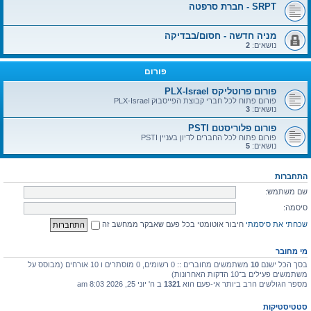
SRPT - חברת סרפטה
מניה חדשה - חסום/בבדיקה
נושאים:
2
פורום
פורום פרוטליקס PLX-Israel
פורום פתוח לכל חברי קבוצת הפייסבוק PLX-Israel
נושאים:
3
פורום פלוריסטם PSTI
פורום פתוח לכל החברים לדיון בעניין PSTI
נושאים:
5
התחברות
שם משתמש:
סיסמה:
שכחתי את סיסמתי
חיבור אוטומטי בכל פעם שאבקר ממחשב זה
מי מחובר
בסך הכל ישנם
10
משתמשים מחוברים :: 0 רשומים, 0 מוסתרים ו 10 אורחים (מבוסס על
משתמשים פעילים ב־10 הדקות האחרונות)
מספר הגולשים הרב ביותר אי-פעם הוא
1321
ב ה' יוני 25, 2026 8:03 am
סטטיסטיקות