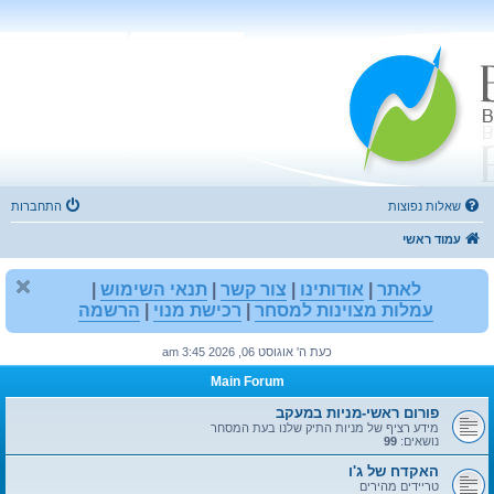
שאלות נפוצות
התחברות
עמוד ראשי
לאתר
|
אודותינו
|
צור קשר
|
תנאי השימוש
|
עמלות מצוינות למסחר
|
רכישת מנוי
|
הרשמה
כעת ה' אוגוסט 06, 2026 3:45 am
Main Forum
פורום ראשי-מניות במעקב
מידע רציף של מניות התיק שלנו בעת המסחר
נושאים:
99
האקדח של ג'ו
טריידים מהירים